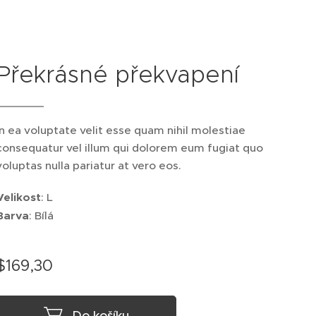
Překrásné překvapení
In ea voluptate velit esse quam nihil molestiae
consequatur vel illum qui dolorem eum fugiat quo
voluptas nulla pariatur at vero eos.
Velikost
: L
Barva
: Bílá
$
169,30
Do košíku