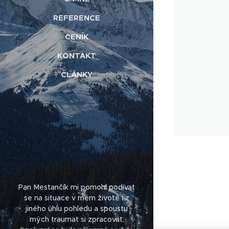
REFERENCE
CENÍK
KONTAKT
ČLÁNKY
Pan Mestančík mi pomohl podívat
se na situace v mém životě i z
jiného úhlu pohledu a spoustu
mých traumat si zpracovat.