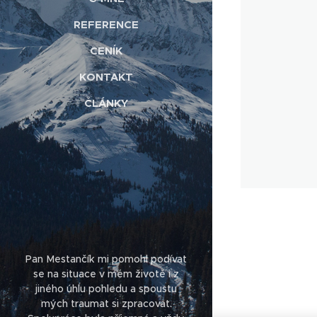
REFERENCE
CENÍK
KONTAKT
ČLÁNKY
Pan Mestančík mi pomohl podívat
se na situace v mém životě i z
jiného úhlu pohledu a spoustu
mých traumat si zpracovat.