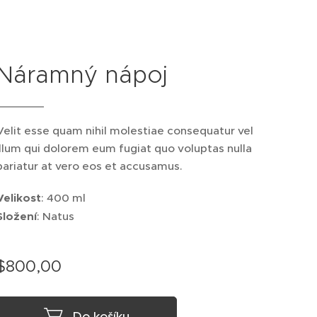
Náramný nápoj
Velit esse quam nihil molestiae consequatur vel
illum qui dolorem eum fugiat quo voluptas nulla
pariatur at vero eos et accusamus.
Velikost
: 400 ml
Složení
: Natus
$
800,00
Do košíku